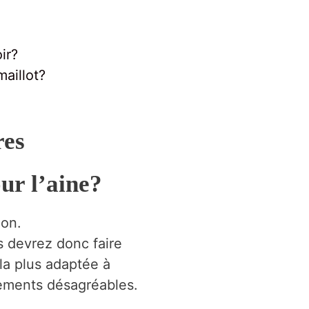
ir?
maillot?
res
ur l’aine?
ion.
s devrez donc faire
la plus adaptée à
tements désagréables.