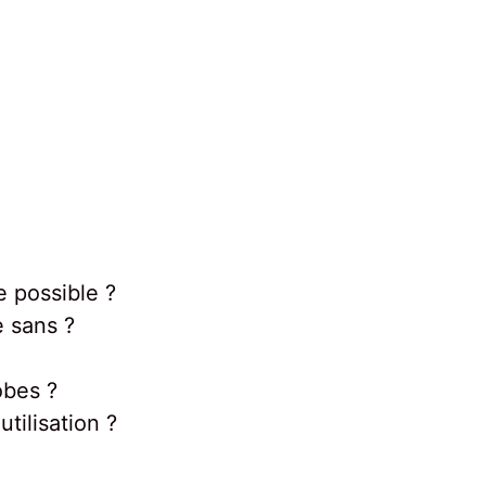
 possible ?
 sans ?
obes ?
ilisation ?